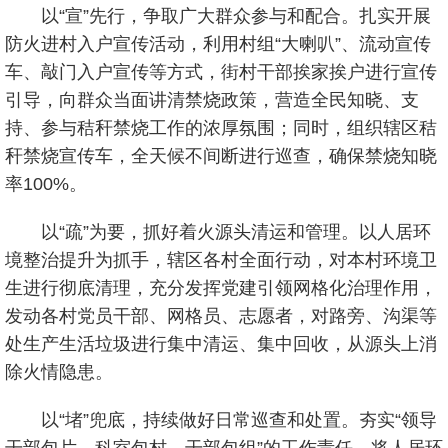
以“宣”先行，争取广大群众参与和配合。扎实开展
防火进村入户宣传活动，利用村组“大喇叭”、流动宣传
车、敲门入户宣传等方式，街村干部挨家挨户进行宣传
引导，向群众当面讲清禁烧政策，营造全民知晓、支
持、参与秸秆禁烧工作的浓厚氛围；同时，组织辖区秸
秆禁烧宣传车，全天候不间断进行巡查，确保禁烧知晓
率100%。
以“疏”为要，抓好着火源头清运和管理。以人居环
境整治提升为抓手，辖区各村全面行动，对本村环境卫
生进行彻底清理，充分发挥党建引领网格化治理作用，
发动各村党员干部、网格员、志愿者，对路旁、沟渠等
处生产生活垃圾进行集中清运、集中回收，从源头上消
除火情隐患。
以“堵”兜底，持续做好日常巡查和处置。夯实“领导