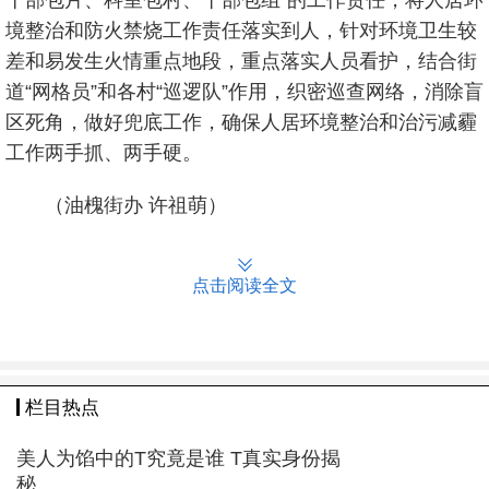
干部包片、科室包村、干部包组”的工作责任，将人居环
境整治和防火禁烧工作责任落实到人，针对环境卫生较
差和易发生火情重点地段，重点落实人员看护，结合街
道“网格员”和各村“巡逻队”作用，织密巡查网络，消除盲
区死角，做好兜底工作，确保人居环境整治和治污减霾
工作两手抓、两手硬。
（油槐街办 许祖萌）
点击阅读全文
栏目热点
美人为馅中的T究竟是谁 T真实身份揭
秘