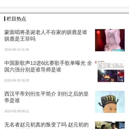
栏目热点
蒙面唱将圣诞老人不在家的驯鹿是谁
驯鹿是王菲吗
2016-09-12 11:39
中国新歌声12进6比赛歌手歌单曝光 全
国六强分别是谁导师是谁
2016-09-20 16:25
西汉平帝刘衎生平简介 刘衎之后的皇
帝是谁
2015-03-28 09:11
无名者赵元初真的叛变了吗 赵元初的