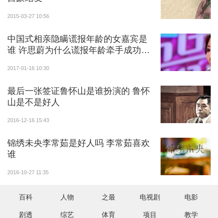
2015-03-27 10:56
中国式相亲隐瞒谎报年龄的女嘉宾是
谁 许思蔚为什么谎报年龄牵手成功了
吗
2017-01-16 10:30
最后一张签证鲁怀山是谁扮演的 鲁怀
山是不是好人
2016-12-16 15:43
锦绣未央李常茹是好人吗 李常茹喜欢
谁
2016-10-27 11:35
百科
人物
之最
电视剧
电影
剧透
综艺
体育
项目
教学