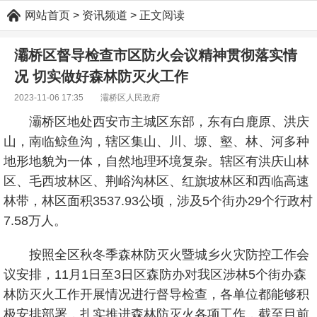
网站首页
> 资讯频道 > 正文阅读
灞桥区督导检查市区防火会议精神贯彻落实情
况 切实做好森林防灭火工作
2023-11-06 17:35 灞桥区人民政府
灞桥区地处西安市主城区东部，东有白鹿原、洪庆
山，南临鲸鱼沟，辖区集山、川、塬、壑、林、河多种
地形地貌为一体，自然地理环境复杂。辖区有洪庆山林
区、毛西坡林区、荆峪沟林区、红旗坡林区和西临高速
林带，林区面积3537.93公顷，涉及5个街办29个行政村
7.58万人。
按照全区秋冬季森林防灭火暨城乡火灾防控工作会
议安排，11月1日至3日区森防办对我区涉林5个街办森
林防灭火工作开展情况进行督导检查，各单位都能够积
极安排部署，扎实推进森林防灭火各项工作，截至目前