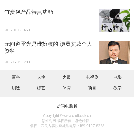
竹炭包产品特点功能
2015-01-12 16:21
无间道雷光是谁扮演的 演员艾威个人
资料
2016-12-15 12:41
百科
人物
之最
电视剧
电影
剧透
综艺
体育
项目
教学
访问电脑版
Copyright © www.chdbook.cn
彩虹岛网 版权所有，谢绝转载！
侵权、不良内容快速处理电话：I89-9197-8228