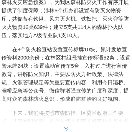
森林火灾应急预案》，为我区森林防灭火工作有序开展
提供了制度保障；涉林5个街办都设置有防灭火物资
库，共储备有铁锹、风力灭火机、铁扫把、灭火弹等防
灭火物资12类639件；建立5支共114人的森林扑火队
伍，落实地方A级专业队1支10人。
在8个防火检查站设置宣传标牌10块、累计发放宣
传资料2000余份；在林区村组悬挂宣传标语52条，设置
警示牌24块；设置流动宣传车5台，入村过户进行宣传
教育，讲解防火知识，主要以防火方针政策、法律法
规、火源管理规定等为重要宣传内容；利用今日灞桥、
灞桥应急等公众号、微信群增强宣传的广度和深度，提
高群众的森林防火意识，形成群防群治的良好氛围。
下来，我们将按照市森防指、区委区政府工作要
求，认真履职尽责，从严从细从实落实好森林防灭火各
项措施，坚定守好“绿水青山”，切实维护“生态安全”，确